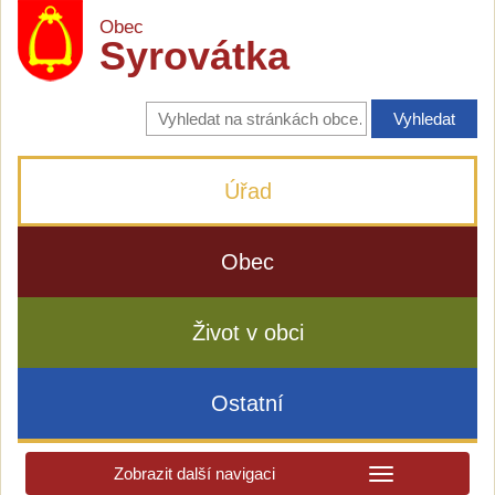
Obec
Syrovátka
Vyhledávání
na
stránkách
obce
Úřad
Obec
Život v obci
Ostatní
Zobrazit další navigaci