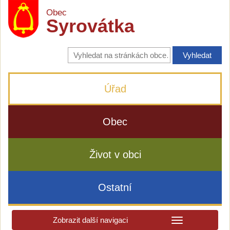
Obec
Syrovátka
Vyhledávání
na
stránkách
obce
Úřad
Obec
Život v obci
Ostatní
Zobrazit další navigaci