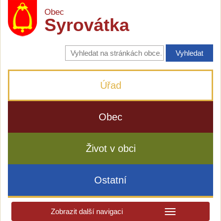
Obec
Syrovátka
Vyhledávání
na
stránkách
obce
Úřad
Obec
Život v obci
Ostatní
Zobrazit další navigaci