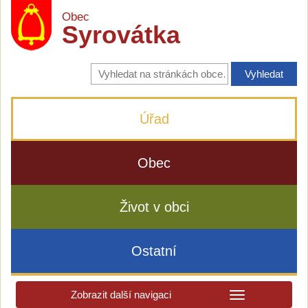
Obec
Syrovátka
Vyhledávání
na
stránkách
obce
Úřad
Obec
Život v obci
Ostatní
Zobrazit další navigaci