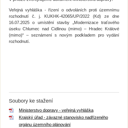
Veřejná vyhláška - řízení o odvoláních
proti územnímu
rozhodnutí č. j. KUKHK-42065/UP/2022 (Kd) ze dne
16.07.2025 o umístění stavby „Modernizace traťového
úseku Chlumec nad Cidlinou (mimo) – Hradec Králové
(mimo)“ – seznámení s novým podkladem pro vydání
rozhodnutí.
Soubory ke stažení
Ministerstvo dopravy - veřejná vyhláška
Krajský úřad - závazné stanovisko nadřízeného
orgánu územního plánování