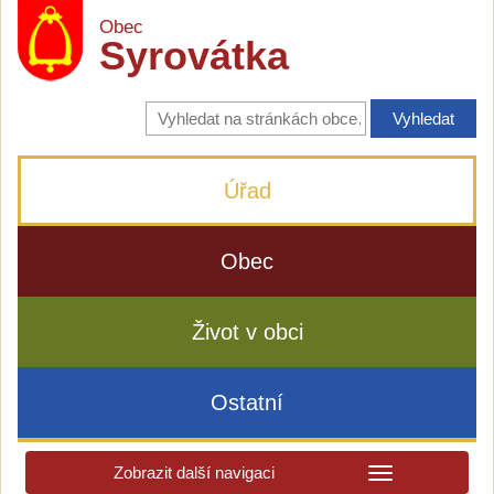
Obec
Syrovátka
Vyhledávání
na
stránkách
obce
Úřad
Obec
Život v obci
Ostatní
Zobrazit další navigaci