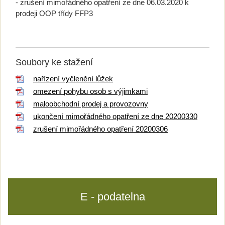
- zrušení mimořádného opatření ze dne 06.03.2020 k
prodeji OOP třídy FFP3
Soubory ke stažení
nařízení vyčlenění lůžek
omezení pohybu osob s výjimkami
maloobchodní prodej a provozovny
ukončení mimořádného opatření ze dne 20200330
zrušení mimořádného opatření 20200306
E - podatelna