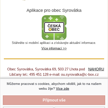
Aplikace pro obec Syrovátka
Stáhněte si mobilní aplikaci a získávejte aktuální informace.
Více informací >>
Obec Syrovátka, Syrovátka 69, 503 27 Lhota pod
NAHORU
Libčany tel.: 495 451 128 e-mail: ou.syrovatka@c-box.cz
Můžeme pracovat s cookies, abychom věděli, jak to na našem
Prohlášení o přístupnosti
|
Původní web
|
Nastavení cookies
webu žije?
Více zde
Syrovátka |
Provozováno na systému CMS-OBCE | Vyrobil