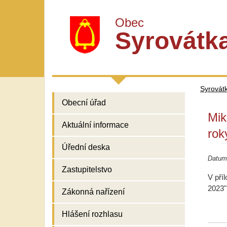
Obec
Syrovátk
Syrovát
Obecní úřad
Mik
Aktuální informace
rok
Úřední deska
Datum 
Zastupitelstvo
V pří
2023"
Zákonná nařízení
Hlášení rozhlasu