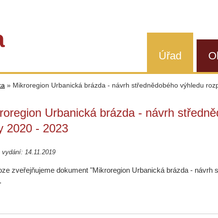
a
Úřad
O
ka
»
Mikroregion Urbanická brázda - návrh střednědobého výhledu roz
roregion Urbanická brázda - návrh středn
y 2020 - 2023
vydání: 14.11.2019
loze zveřejňujeme dokument "Mikroregion Urbanická brázda - návrh 
.