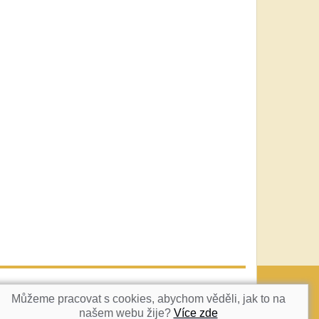
vatka@c-box.cz
NAHORU
Můžeme pracovat s cookies, abychom věděli, jak to na
našem webu žije?
Více zde