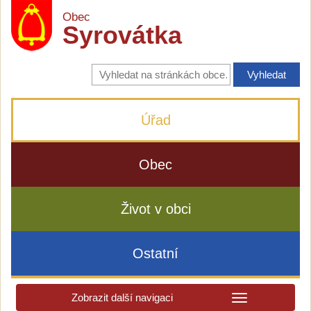
Obec
Syrovátka
Vyhledávání
na
stránkách
obce
Úřad
Obec
Život v obci
Ostatní
Zobrazit další navigaci