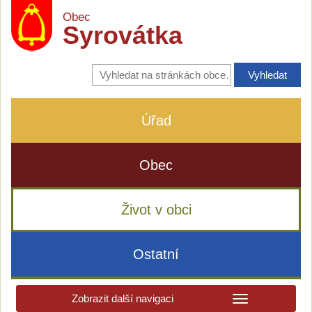
Obec
Syrovátka
Vyhledávání
na
stránkách
obce
Úřad
Obec
Život v obci
Ostatní
Zobrazit další navigaci