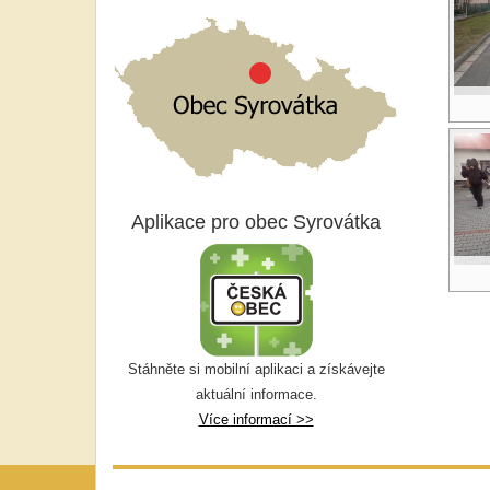
Aplikace pro obec Syrovátka
Stáhněte si mobilní aplikaci a získávejte
aktuální informace.
Více informací >>