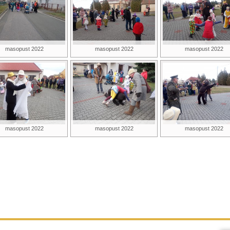
masopust 2022
masopust 2022
masopust 2022
masopust 2022
masopust 2022
masopust 2022