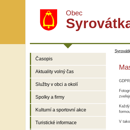
Obec
Syrovátk
Syrovát
Časopis
Mas
Aktuality volný čas
GDPR
Služby v obci a okolí
Fotog
zveřej
Spolky a firmy
Každý 
Kulturní a sportovní akce
formou
V tak
Turistické informace