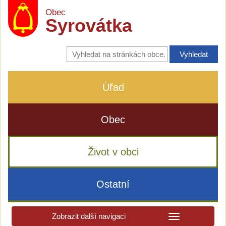
Obec
Syrovátka
Vyhledávání
na
stránkách
obce
Úřad
Obec
Život v obci
Ostatní
Zobrazit další navigaci