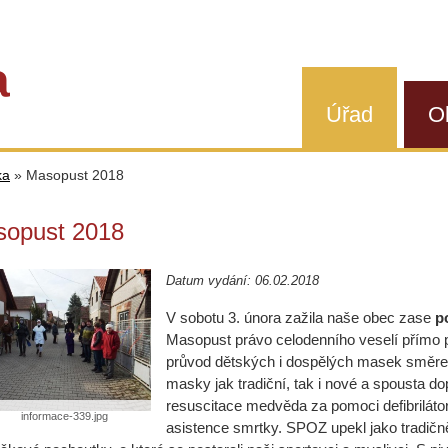
a
Úřad
O
ka
»
Masopust 2018
opust 2018
Datum vydání: 06.02.2018
V sobotu 3. února zažila naše obec zase
p
Masopust právo celodenního veselí přímo 
průvod dětských i dospělých masek směre
masky jak tradiční, tak i nové a spousta d
resuscitace medvěda za pomoci defibrilátor
informace-339.jpg
asistence smrtky. SPOZ upekl jako tradičně