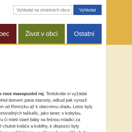
Vyhledávání
na
stránkách
obce
bec
Život v obci
Ostatní
o roce masopustní rej
. Tentokráte si vyžádal
před domem pana starosty, odkud pak vyrazil
m od Remízku až k obecnímu úřadu. Letos byly
oprovodných taškařic, jako tanec s kobylou,
u či mletí staré báby na fešnou mladici za
 chutné koláče a koblihy, k dispozici byly