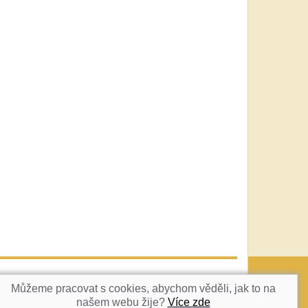
vatka@c-box.cz
NAHORU
Můžeme pracovat s cookies, abychom věděli, jak to na
našem webu žije?
Více zde