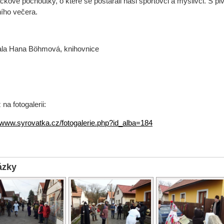
ačkové pochoutky, o které se postarali naši sportovci a myslivci. S pi
ího večera.
la Hana Böhmová, knihovnice
na fotogalerii:
//www.syrovatka.cz/fotogalerie.php?id_alba=184
ázky