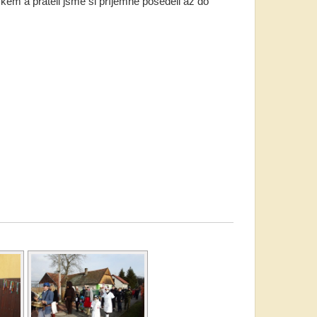
vkem a přáteli jsme si příjemně poseděli až do