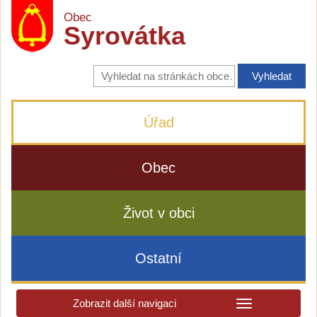
Obec
Syrovátka
Vyhledávání
na
stránkách
obce
Úřad
Obec
Život v obci
Ostatní
Zobrazit další navigaci