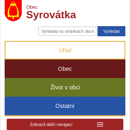
Obec
Syrovátka
Vyhledávání
na
stránkách
obce
Úřad
Obec
Život v obci
Ostatní
Zobrazit další navigaci