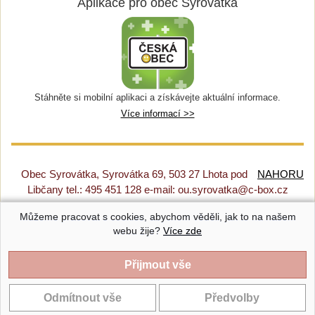
Aplikace pro obec Syrovátka
Stáhněte si mobilní aplikaci a získávejte aktuální informace.
Více informací >>
Obec Syrovátka, Syrovátka 69, 503 27 Lhota pod
NAHORU
Libčany tel.: 495 451 128 e-mail: ou.syrovatka@c-box.cz
Můžeme pracovat s cookies, abychom věděli, jak to na našem
Prohlášení o přístupnosti
|
Původní web
|
Nastavení cookies
webu žije?
Více zde
Syrovátka |
Provozováno na systému CMS-OBCE | Vyrobil
INET-SERVIS.CZ
| 2018 - 2026