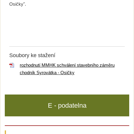
Osičky".
Soubory ke stažení
rozhodnutí MMHK schválení stavebního záměru
chodník Syrovátka - Osičky
E - podatelna