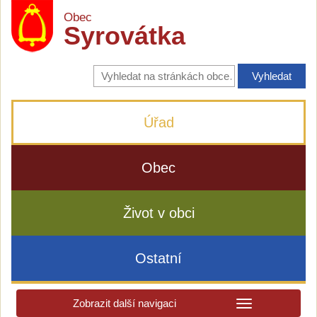
Obec
Syrovátka
Vyhledávání
na
stránkách
obce
Úřad
Obec
Život v obci
Ostatní
Zobrazit další navigaci