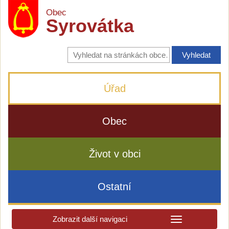
Obec
Syrovátka
Vyhledávání
na
stránkách
obce
Úřad
Obec
Život v obci
Ostatní
Zobrazit další navigaci