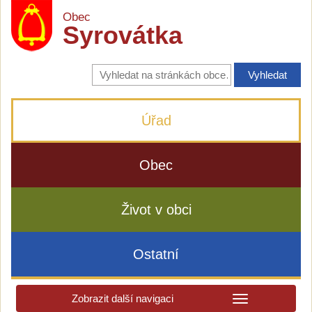
Obec
Syrovátka
Vyhledávání
na
stránkách
obce
Úřad
Obec
Život v obci
Ostatní
Zobrazit další navigaci