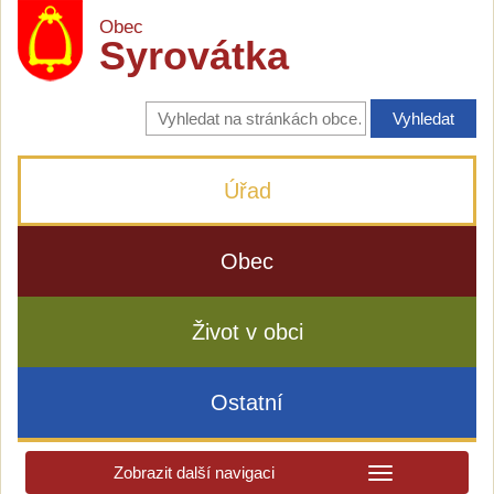
Obec
Syrovátka
Vyhledávání
na
stránkách
obce
Úřad
Obec
Život v obci
Ostatní
Zobrazit další navigaci