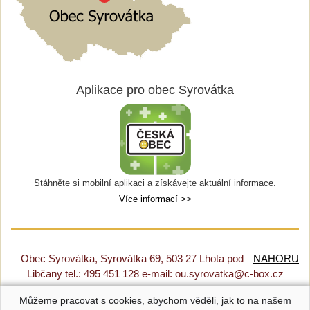
Aplikace pro obec Syrovátka
Stáhněte si mobilní aplikaci a získávejte aktuální informace.
Více informací >>
Obec Syrovátka, Syrovátka 69, 503 27 Lhota pod
NAHORU
Libčany tel.: 495 451 128 e-mail: ou.syrovatka@c-box.cz
Můžeme pracovat s cookies, abychom věděli, jak to na našem
Prohlášení o přístupnosti
|
Původní web
|
Nastavení cookies