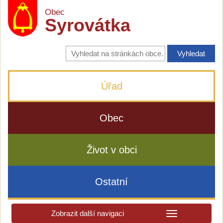
Obec
Syrovátka
Vyhledávání
na
stránkách
obce
Úřad
Obec
Život v obci
Ostatní
Zobrazit další navigaci