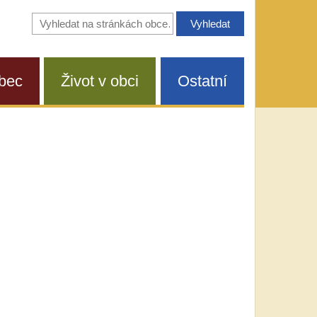
Vyhledávání
na
stránkách
obce
bec
Život v obci
Ostatní