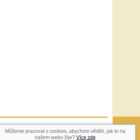
vatka@c-box.cz
NAHORU
Můžeme pracovat s cookies, abychom věděli, jak to na
našem webu žije?
Více zde