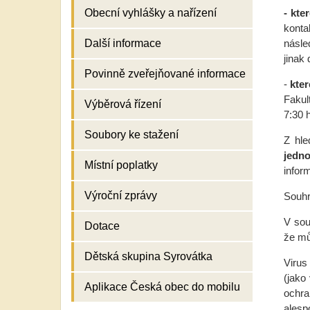
- kte
Obecní vyhlášky a nařízení
konta
násle
Další informace
jinak
Povinně zveřejňované informace
-
kter
Fakul
Výběrová řízení
7:30 
Soubory ke stažení
Z hle
jedn
Místní poplatky
infor
Výroční zprávy
Souh
V sou
Dotace
že můž
Dětská skupina Syrovátka
Virus
(jako
Aplikace Česká obec do mobilu
ochra
alesp