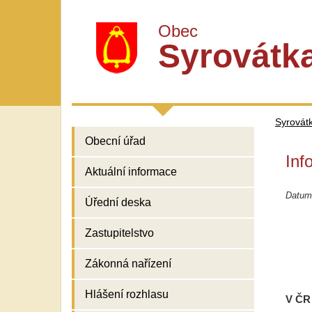
Obec
Syrovátk
Syrovát
Obecní úřad
Inf
Aktuální informace
Datum
Úřední deska
Zastupitelstvo
Zákonná nařízení
Hlášení rozhlasu
V ČR 