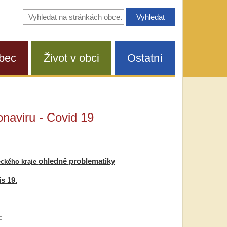
Vyhledávání
na
stránkách
obce
bec
Život v obci
Ostatní
naviru - Covid 19
ohledně
problematiky
eckého kraje
s 19.
: