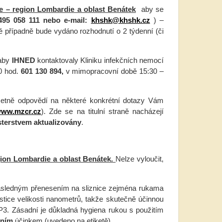
lie – region Lombardie a oblast Benátek
aby se
495 058 111 nebo e-mail:
khshk@khshk.cz
) –
bě případně bude vydáno rozhodnutí o 2 týdenní (či
 aby
IHNED
kontaktovaly Kliniku infekčních nemocí
30 hod.
601 130 894,
v mimopracovní době 15:30 –
včetně odpovědí na některé konkrétní dotazy Vám
ww.mzcr.cz
). Zde se na titulní straně nacházejí
sterstvem aktualizovány
.
region Lombardie a oblast Benátek.
Nelze vyloučit,
následným přenesením na sliznice zejména rukama
ástice velikosti nanometrů, takže skutečně účinnou
P3. Zásadní je důkladná hygiena rukou s použitím
dním
účinkem (uvedeno na etiketě).