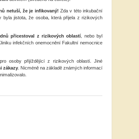
nů netuší, že je infikovaný!
Zda v této inkubační
 byla jistota, že osoba, která přijela z rizikových
dnů přicestoval z rizikových oblastí
, nebo byl
Kliniku infekčních onemocnění Fakultní nemocnice
o osoby přijíždějící z rizikových oblastí. Jiné
ni zákazy
. Nicméně na základě známých informací
nimalizovalo.