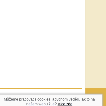
vatka@c-box.cz
NAHORU
Můžeme pracovat s cookies, abychom věděli, jak to na
našem webu žije?
Více zde