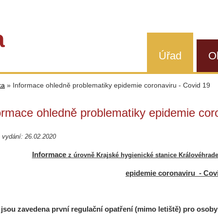
a
Úřad
O
ka
»
Informace ohledně problematiky epidemie coronaviru - Covid 19
ormace ohledně problematiky epidemie coro
 vydání: 26.02.2020
Informace
z úrovně Krajské hygienické stanice Královéhrad
epidemie coronaviru - Covi
jsou zavedena první regulační opatření (mimo letiště) pro osoby