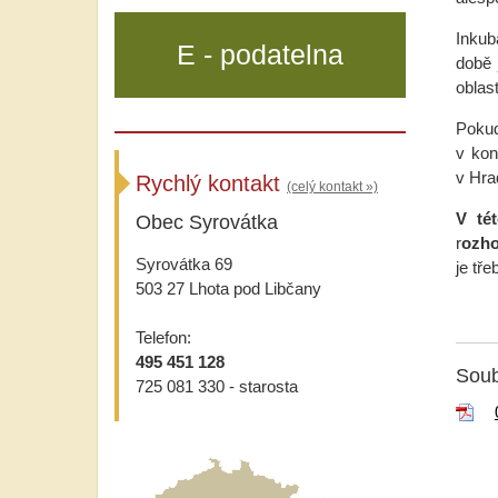
Inkub
E - podatelna
době 
oblast
Poku
v kon
v Hra
Rychlý kontakt
(celý kontakt »)
V tét
Obec Syrovátka
r
ozho
Syrovátka 69
je tř
503 27 Lhota pod Libčany
Telefon:
495 451 128
Soub
725 081 330 - starosta