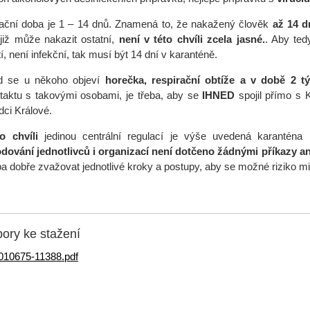
ační doba je 1 – 14 dnů. Znamená to, že nakažený člověk
až 14 d
již může nakazit ostatní,
není v této chvíli zcela jasné.
. Aby tedy
í, není infekční, tak musí být 14 dní v karanténě.
d se u někoho objeví
horečka, respirační obtíže a v době 2 tý
taktu s takovými osobami, je třeba, aby se
IHNED
spojil přímo s 
dci Králové.
o chvíli
jedinou centrální regulací je výše uvedená karanténa pr
dování jednotlivců i organizací není dotčeno žádnými příkazy a
eba dobře zvažovat jednotlivé kroky a postupy, aby se možné riziko mi
ory ke stažení
010675-11388.pdf