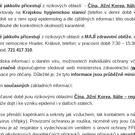
ré jakkoliv přicestují
z rizikových oblastí -
Čína, Jižní Korea, Itá
ktovaly na
Krajskou hygienickou stanicí
(telefon v denní době
dně se s nimi spojí epidemiolog a dle zjištěných informací této oso
 dlouhé dle konkrétních okolností) karanténě.
é jakkoliv přicestují
z rizikových oblastí a
MAJÍ zdravotní obtíže
,
tní nemocnice Hradec Králové, telefon: v pracovní době 7:30 – 15:
hod.
721 417 310
.
diska informací o daném viru, možnostech individuální ochrany 
označně
doporučujeme sledovat web ministerstva zdravotnictví (
w
mace pro občany. Důležité je, že tyto
informace jsou průběžně mini
rn
současných
základních informací:
časné době jsou rizikovými oblastmi
Čína, Jižní Korea, Itálie – 
e dojít i ke vzniku epidemií i v dalších státech.
 se přenáší kapénkami a sekrety jak vzduchem, tak kontaktem a 
 virus chřipky). Provizorní ochranou je rouška, nicméně viry jsou č
nou je až respirátor s vydechovacím ventilem s úrovní ochrany FF
oň alkoholových desinfekčních přípravků, nejlépe přípravků s
viruci