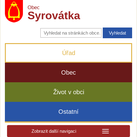
Obec
Syrovátka
Vyhledávání
na
stránkách
obce
Úřad
Obec
Život v obci
Ostatní
Zobrazit další navigaci