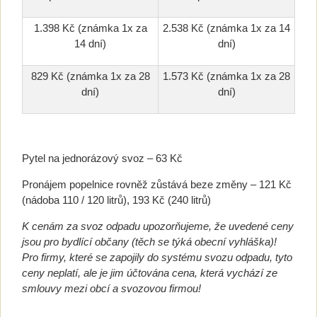
1.398 Kč (známka 1x za
2.538 Kč (známka 1x za 14
14 dní)
dní)
829 Kč (známka 1x za 28
1.573 Kč (známka 1x za 28
dní)
dní)
Pytel na jednorázový svoz – 63 Kč
Pronájem popelnice rovněž zůstává beze změny – 121 Kč
(nádoba 110 / 120 litrů), 193 Kč (240 litrů)
K cenám za svoz odpadu upozorňujeme, že uvedené ceny
jsou pro bydlící občany (těch se týká obecní vyhláška)!
Pro firmy, které se zapojily do systému svozu odpadu, tyto
ceny neplatí, ale je jim účtována cena, která vychází ze
smlouvy mezi obcí a svozovou firmou!