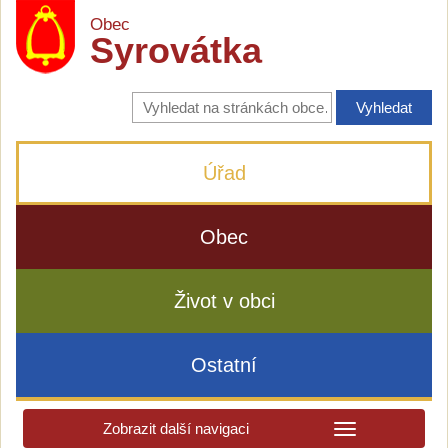
Obec
Syrovátka
Vyhledávání
na
stránkách
obce
Úřad
Obec
Život v obci
Ostatní
Zobrazit další navigaci