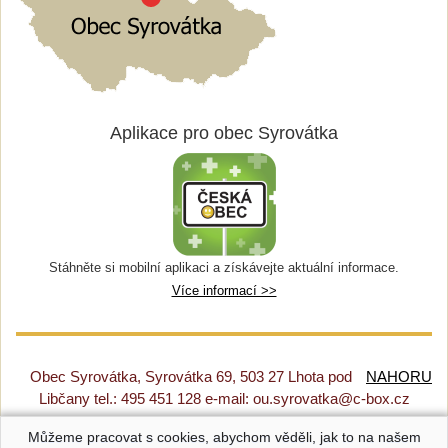
Aplikace pro obec Syrovátka
Stáhněte si mobilní aplikaci a získávejte aktuální informace.
Více informací >>
Obec Syrovátka, Syrovátka 69, 503 27 Lhota pod
NAHORU
Libčany tel.: 495 451 128 e-mail: ou.syrovatka@c-box.cz
Můžeme pracovat s cookies, abychom věděli, jak to na našem
Prohlášení o přístupnosti
|
Původní web
|
Nastavení cookies