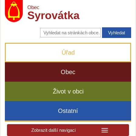
Obec
Syrovátka
Vyhledávání
na
stránkách
obce
Úřad
Obec
Život v obci
Ostatní
Zobrazit další navigaci