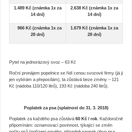
1.489 Kč (známka 1x za
2.638 Kč (známka 1x za
14 dní)
14 dní)
966 Kč (známka 1x za
1.679 Kč (známka 1x za
28 dní)
28 dní)
Pytel na jednorázový svoz – 63 Kč
Roční pronájem popelnice se řídí cenou svozové firmy (já ji
jen vybírám a přeposílám), ta zůstává beze změny – 121
Kč (nádoba 110/120 litrů), 193 Kč (nádoba 240 litrů).
Poplatek za psa (splatnost do 31. 3. 2018)
Poplatek za každého psa zůstává
60 Kč / rok
. Každoročně
připomínám: oznamovací povinnost, týkající se změn
počtu psů (pořízení nového, případně naopak úhyn psa,