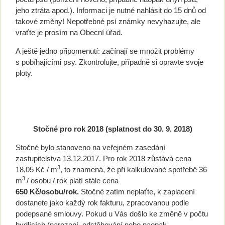
jeho ztráta apod.). Informaci je nutné nahlásit do 15 dnů od
takové změny! Nepotřebné psí známky nevyhazujte, ale
vraťte je prosím na Obecní úřad.
A ještě jedno připomenutí: začínají se množit problémy
s pobíhajícími psy. Zkontrolujte, případně si opravte svoje
ploty.
Stočné pro rok 2018 (splatnost do 30. 9. 2018)
Stočné bylo stanoveno na veřejném zasedání
zastupitelstva 13.12.2017. Pro rok 2018 zůstává cena
3
18,05 Kč / m
, to znamená, že při kalkulované spotřebě 36
3
m
/ osobu / rok platí stále cena
650 Kč/osobu/rok.
Stočné zatím neplaťte, k zaplacení
dostanete jako každý rok fakturu, zpracovanou podle
podepsané smlouvy. Pokud u Vás došlo ke změně v počtu
bydlících (narození, odstěhování nebo naopak