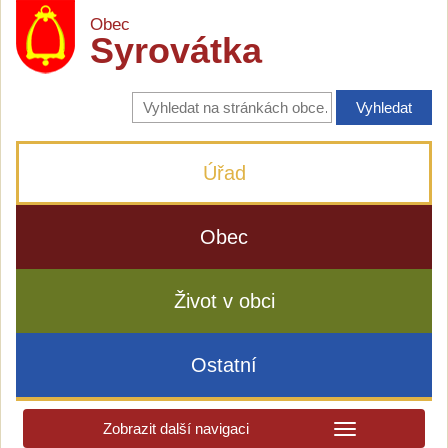
Obec
Syrovátka
Vyhledávání
na
stránkách
obce
Úřad
Obec
Život v obci
Ostatní
Zobrazit další navigaci