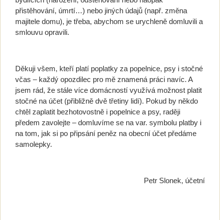
přistěhování, úmrtí…) nebo jiných údajů (např. změna
majitele domu), je třeba, abychom se urychleně domluvili a
smlouvu opravili.
Děkuji všem, kteří platí poplatky za popelnice, psy i stočné
včas – každý opozdilec pro mě znamená práci navíc. A
jsem rád, že stále více domácností využívá možnost platit
stočné na účet (přibližně dvě třetiny lidí). Pokud by někdo
chtěl zaplatit bezhotovostně i popelnice a psy, raději
předem zavolejte – domluvíme se na var. symbolu platby i
na tom, jak si po připsání peněz na obecní účet předáme
samolepky.
Petr Slonek, účetní