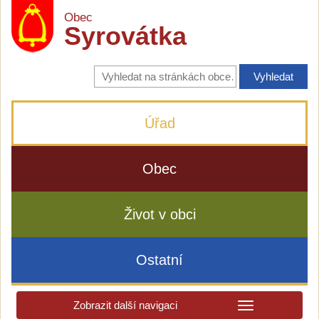
Obec
Syrovátka
Vyhledávání
na
stránkách
obce
Úřad
Obec
Život v obci
Ostatní
Zobrazit další navigaci