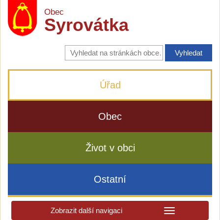
Obec
Syrovátka
Vyhledávání
na
stránkách
obce
Úřad
Obec
Život v obci
Ostatní
Zobrazit další navigaci