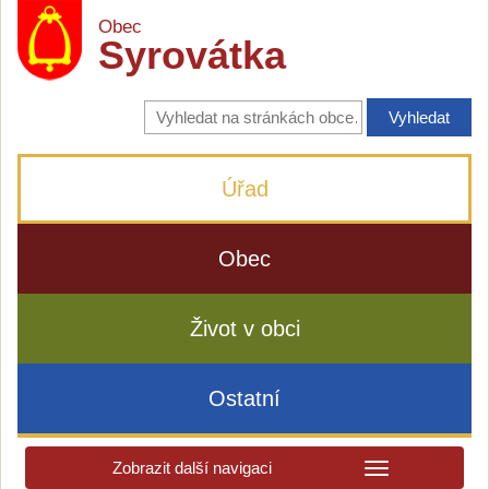
Obec
Syrovátka
Vyhledávání
na
stránkách
obce
Úřad
Obec
Život v obci
Ostatní
Zobrazit další navigaci