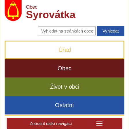
Obec
Syrovátka
Vyhledávání
na
stránkách
obce
Úřad
Obec
Život v obci
Ostatní
Zobrazit další navigaci