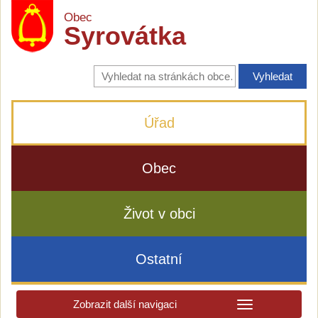
Obec
Syrovátka
Vyhledávání
na
stránkách
obce
Úřad
Obec
Život v obci
Ostatní
Zobrazit další navigaci