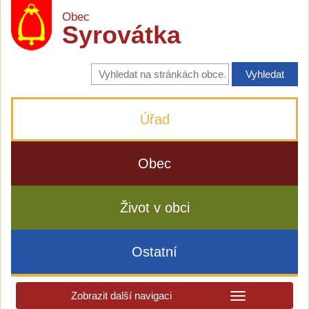
Obec
Syrovátka
Vyhledávání
na
stránkách
obce
Úřad
Obec
Život v obci
Ostatní
Zobrazit další navigaci