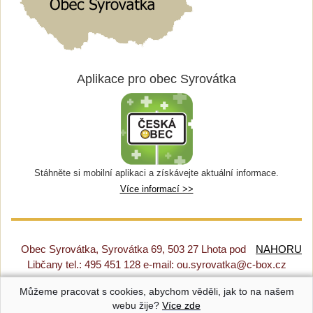
Aplikace pro obec Syrovátka
Stáhněte si mobilní aplikaci a získávejte aktuální informace.
Více informací >>
Obec Syrovátka, Syrovátka 69, 503 27 Lhota pod
NAHORU
Libčany tel.: 495 451 128 e-mail: ou.syrovatka@c-box.cz
Můžeme pracovat s cookies, abychom věděli, jak to na našem
Prohlášení o přístupnosti
|
Původní web
|
Nastavení cookies
webu žije?
Více zde