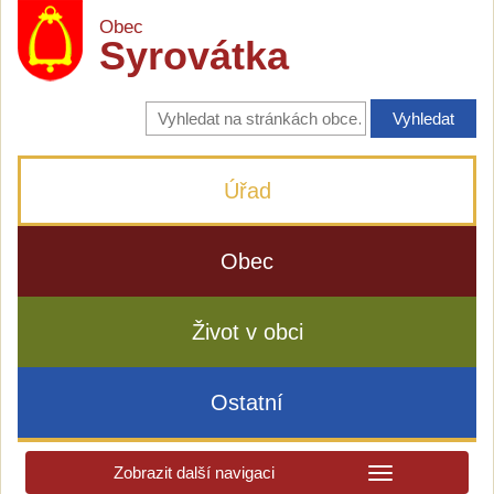
Obec
Syrovátka
Vyhledávání
na
stránkách
obce
Úřad
Obec
Život v obci
Ostatní
Zobrazit další navigaci