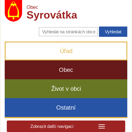
Obec
Syrovátka
Vyhledávání
na
stránkách
obce
Úřad
Obec
Život v obci
Ostatní
Zobrazit další navigaci