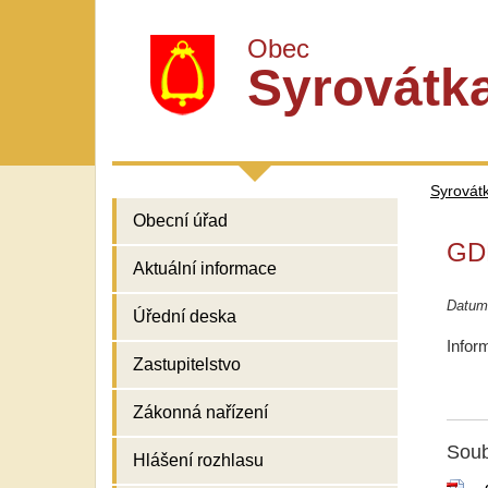
Obec
Syrovátk
Syrovát
Obecní úřad
GDP
Aktuální informace
Datum
Úřední deska
Infor
Zastupitelstvo
Zákonná nařízení
Soub
Hlášení rozhlasu