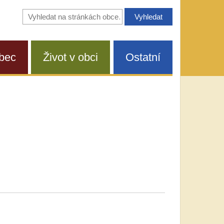
Vyhledávání
na
stránkách
obce
bec
Život v obci
Ostatní