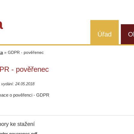
a
Úřad
O
ka
»
GDPR - pověřenec
R - pověřenec
 vydání: 24.05.2018
mace o pověřenci - GDPR
ory ke stažení
gdpr-poverenec.pdf