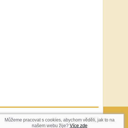
vatka@c-box.cz
NAHORU
Můžeme pracovat s cookies, abychom věděli, jak to na
našem webu žije?
Více zde