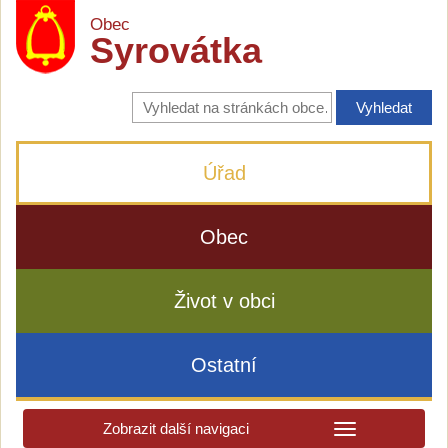
Obec
Syrovátka
Vyhledávání
na
stránkách
obce
Úřad
Obec
Život v obci
Ostatní
Zobrazit další navigaci