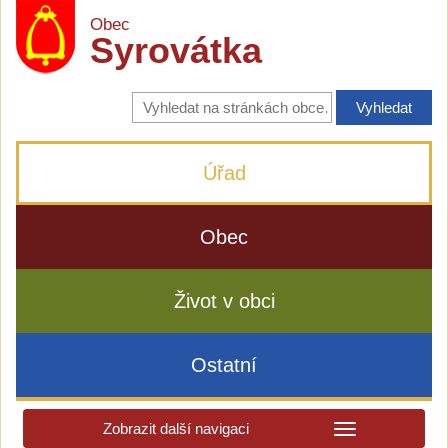
Obec
Syrovátka
Vyhledávání
na
stránkách
obce
Úřad
Obec
Život v obci
Ostatní
Zobrazit další navigaci