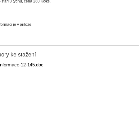
 - stáří 8 týdnů, cena 260 Kč/ks.
formací je v příloze.
ory ke stažení
informace-12-145.doc