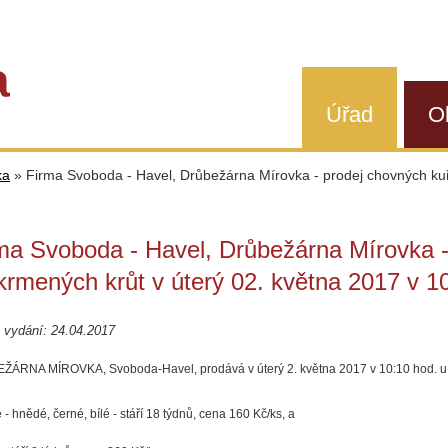
a
Úřad
O
ka
»
Firma Svoboda - Havel, Drůbežárna Mírovka - prodej chovných kuř
ma Svoboda - Havel, Drůbežárna Mírovka -
krmených krůt v úterý 02. května 2017 v 1
 vydání: 24.04.2017
ŽÁRNA MÍROVKA, Svoboda-Havel, prodává
v úterý 2. května 2017 v 10:10 hod. 
e - hnědé, černé, bílé - stáří 18 týdnů, cena 160 Kč/ks,
a