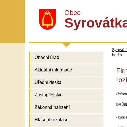
Obec
Syrovátk
Syrovát
hodin
Obecní úřad
Fir
Aktuální informace
roz
Úřední deska
Datum
Zastupitelstvo
DRŮBE
Zákonná nařízení
- kuřic
Hlášení rozhlasu