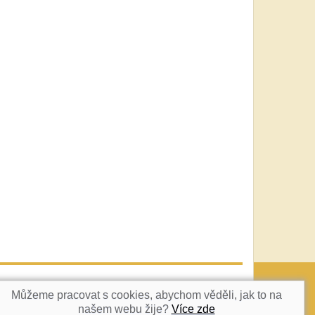
vatka@c-box.cz
NAHORU
Můžeme pracovat s cookies, abychom věděli, jak to na
našem webu žije?
Více zde