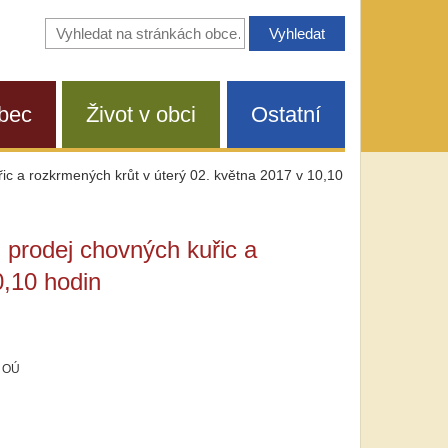
Vyhledávání
na
stránkách
obce
bec
Život v obci
Ostatní
ic a rozkrmených krůt v úterý 02. května 2017 v 10,10
 prodej chovných kuřic a
0,10 hodin
u OÚ