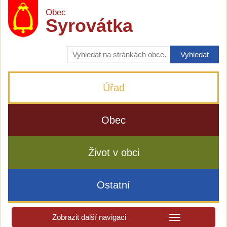
Obec
Syrovátka
Vyhledávání
na
stránkách
obce
Úřad
Obec
Život v obci
Ostatní
Zobrazit další navigaci