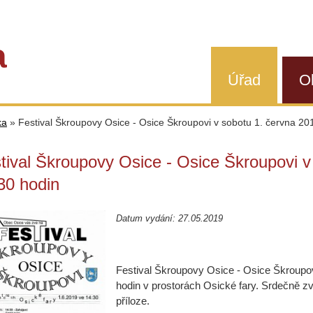
a
Úřad
O
ka
»
Festival Škroupovy Osice - Osice Škroupovi v sobotu 1. června 20
tival Škroupovy Osice - Osice Škroupovi v
30 hodin
Datum vydání: 27.05.2019
Festival Škroupovy Osice - Osice Škroupov
hodin v prostorách Osické fary. Srdečně zv
příloze.