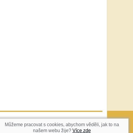
vatka@c-box.cz
NAHORU
Můžeme pracovat s cookies, abychom věděli, jak to na
našem webu žije?
Více zde