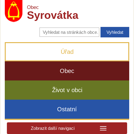
Obec
Syrovátka
Vyhledávání
na
stránkách
obce
Úřad
Obec
Život v obci
Ostatní
Zobrazit další navigaci