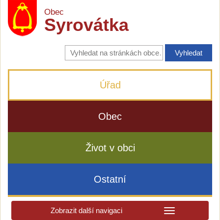
Obec
Syrovátka
Vyhledávání
na
stránkách
obce
Úřad
Obec
Život v obci
Ostatní
Zobrazit další navigaci