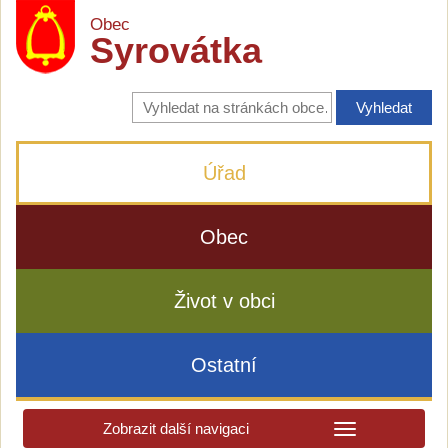
Obec
Syrovátka
Vyhledávání
na
stránkách
obce
Úřad
Obec
Život v obci
Ostatní
Zobrazit další navigaci