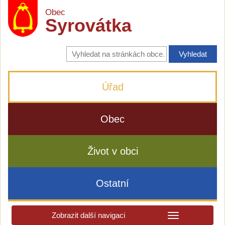
Obec
Syrovátka
Vyhledávání
na
stránkách
obce
Úřad
Obec
Život v obci
Ostatní
Zobrazit další navigaci