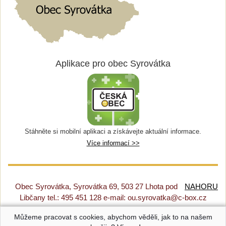
Aplikace pro obec Syrovátka
Stáhněte si mobilní aplikaci a získávejte aktuální informace.
Více informací >>
Obec Syrovátka, Syrovátka 69, 503 27 Lhota pod
NAHORU
Libčany tel.: 495 451 128 e-mail: ou.syrovatka@c-box.cz
Můžeme pracovat s cookies, abychom věděli, jak to na našem
Prohlášení o přístupnosti
|
Původní web
|
Nastavení cookies