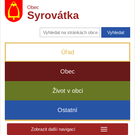
Obec
Syrovátka
Vyhledávání
na
stránkách
obce
Úřad
Obec
Život v obci
Ostatní
Zobrazit další navigaci