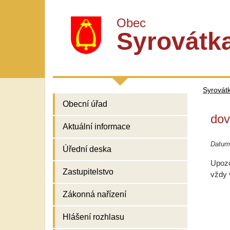
Obec
Syrovátk
Syrovát
Obecní úřad
dov
Aktuální informace
Datum
Úřední deska
Upozo
Zastupitelstvo
vždy 
Zákonná nařízení
Hlášení rozhlasu