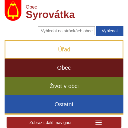
Obec
Syrovátka
Vyhledávání
na
stránkách
obce
Úřad
Obec
Život v obci
Ostatní
Zobrazit další navigaci