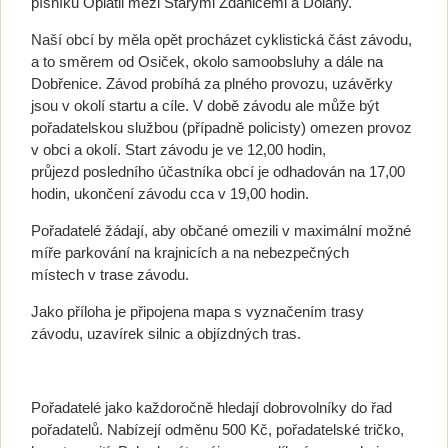
písníku Oplatil mezi Starými Ždánicemi a Dolany.
Naší obcí by měla opět procházet cyklistická část závodu,
a to směrem od Osiček, okolo samoobsluhy a dále na
Dobřenice. Závod probíhá za plného provozu, uzávěrky
jsou v okolí startu a cíle. V době závodu ale může být
pořadatelskou službou (případně policisty) omezen provoz
v obci a okolí. Start závodu je ve 12,00 hodin,
průjezd posledního účastníka obcí je odhadován na 17,00
hodin, ukončení závodu cca v 19,00 hodin.
Pořadatelé žádají, aby občané omezili v maximální možné
míře parkování na krajnicích a na nebezpečných
místech v trase závodu.
Jako příloha je připojena mapa s vyznačením trasy
závodu, uzavírek silnic a objízdných tras.
Pořadatelé jako každoročně hledají dobrovolníky do řad
pořadatelů. Nabízejí odměnu 500 Kč, pořadatelské tričko,