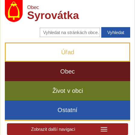
Obec
Syrovátka
Vyhledávání
na
stránkách
obce
Úřad
Obec
Život v obci
Ostatní
Zobrazit další navigaci