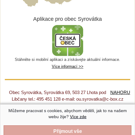
Aplikace pro obec Syrovátka
Stáhněte si mobilní aplikaci a získávejte aktuální informace.
Více informací >>
Obec Syrovátka, Syrovátka 69, 503 27 Lhota pod
NAHORU
Libčany tel.: 495 451 128 e-mail: ou.syrovatka@c-box.cz
Můžeme pracovat s cookies, abychom věděli, jak to na našem
Prohlášení o přístupnosti
|
Původní web
|
Nastavení cookies
webu žije?
Více zde