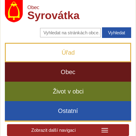
Obec
Syrovátka
Vyhledávání
na
stránkách
obce
Úřad
Obec
Život v obci
Ostatní
Zobrazit další navigaci