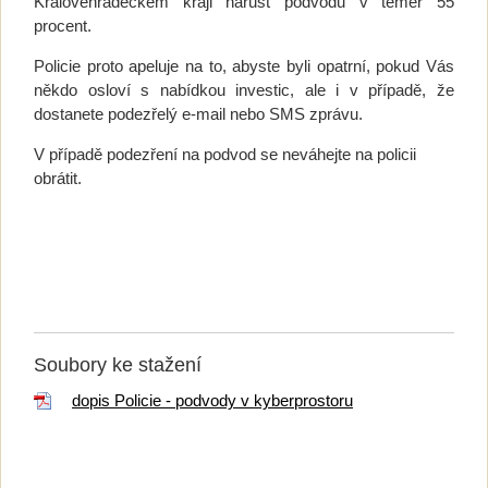
Královéhradeckém kraji nárůst podvodů v téměř 55
procent.
Policie proto apeluje na to, abyste byli opatrní, pokud Vás
někdo osloví s nabídkou investic, ale i v případě, že
dostanete podezřelý e-mail nebo SMS zprávu.
V případě podezření na podvod se neváhejte na policii
obrátit.
Soubory ke stažení
dopis Policie - podvody v kyberprostoru