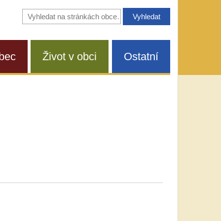
Vyhledávání
na
stránkách
obce
bec
Život v obci
Ostatní