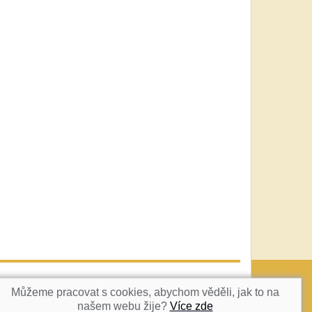
vatka@c-box.cz
NAHORU
Můžeme pracovat s cookies, abychom věděli, jak to na
našem webu žije?
Více zde