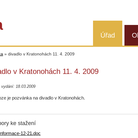
a
Úřad
O
ka
»
divadlo v Kratonohách 11. 4. 2009
adlo v Kratonohách 11. 4. 2009
 vydání: 18.03.2009
loze je pozvánka na divadlo v Kratonohách.
ory ke stažení
informace-12-21.doc