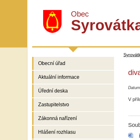
Obec
Syrovátk
Syrovát
Obecní úřad
div
Aktuální informace
Datum
Úřední deska
V pří
Zastupitelstvo
Zákonná nařízení
Soub
Hlášení rozhlasu