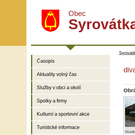
Obec
Syrovátk
Syrovát
Časopis
div
Aktuality volný čas
Služby v obci a okolí
Obr
Spolky a firmy
Kulturní a sportovní akce
Turistické informace
Divadl