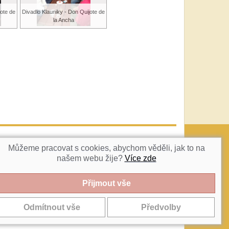
jote de
Divadlo Klauniky - Don Quijote de
la Ancha
vatka@c-box.cz
NAHORU
Můžeme pracovat s cookies, abychom věděli, jak to na
našem webu žije?
Více zde
 2018 - 2026