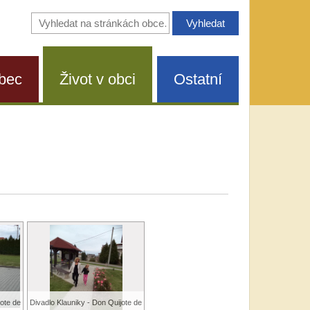
Vyhledávání
na
stránkách
obce
bec
Život v obci
Ostatní
jote de
Divadlo Klauniky - Don Quijote de