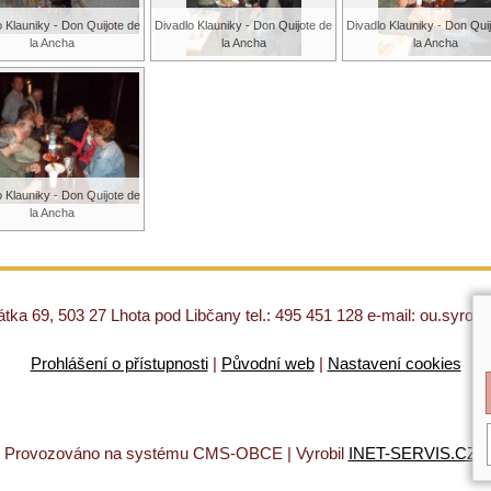
o Klauniky - Don Quijote de
Divadlo Klauniky - Don Quijote de
Divadlo Klauniky - Don Qui
la Ancha
la Ancha
la Ancha
o Klauniky - Don Quijote de
la Ancha
ka 69, 503 27 Lhota pod Libčany tel.: 495 451 128 e-mail: ou.syro
Prohlášení o přístupnosti
|
Původní web
|
Nastavení cookies
|
Provozováno na systému CMS-OBCE | Vyrobil
INET-SERVIS.CZ
|