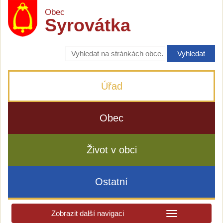
Obec
Syrovátka
Vyhledávání
na
stránkách
obce
Úřad
Obec
Život v obci
Ostatní
Zobrazit další navigaci